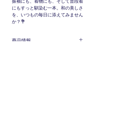
振袖にも、着物にも、そして普段着
にもすっと馴染む一本。和の美しさ
を、いつもの毎日に添えてみません
か？💐
商品情報
素材：ポリエステル 、銀糸
返品・返金ポリシー
生産国：日本製
注意点：手作りのためサイズに若干の
お客様のご都合による返品、交換はお
個体差があります。 乳幼児の手の届
商品の配送について
受けしておりません。予めご了承くだ
かないところにて保管してください。
さい。商品に不備がある場合はお届け
送料：無料
後7日以内に発送元またはメーカーま
発送の目安：ご注文後1週間程度
でご連絡ください。
ITOGO
​ 伊賀組紐
〒518-0847 三重県伊賀市上野鉄砲町2398-2
Tell.
0595-21-3911