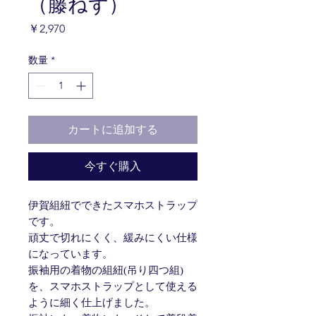
（藤ねず）
価
￥2,970
格
数量
*
カートに追加する
今すぐ購入
伊賀組紐でできたスマホストラップ
です。
頑丈で切れにくく、緩みにくい仕様
になっています。
振袖用の着物の組紐(吊り四つ組)
を、スマホストラップとして使える
ように細く仕上げました。