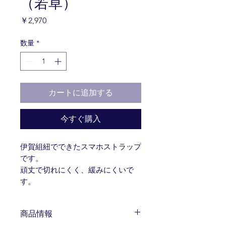
（若草）
価
￥2,970
格
数量
*
カートに追加する
今すぐ購入
伊賀組紐でできたスマホストラップ
です。
頑丈で切れにくく、緩みにくいで
す。
商品情報