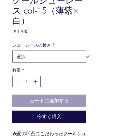
クールシューレー
ス col-15（薄紫×
白）
価
￥1,980
格
シューレースの長さ
*
数量
*
カートに追加する
今すぐ購入
表面の凹凸にこだわったクールシュ