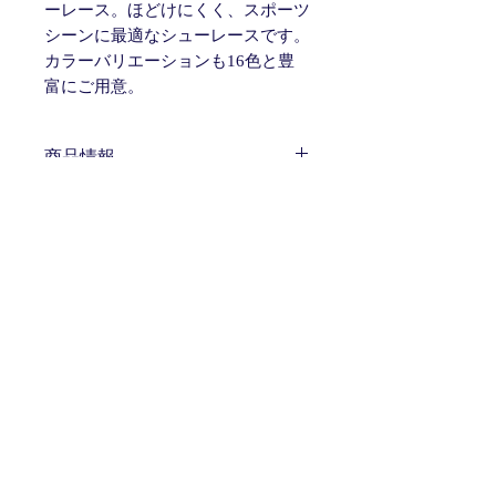
ーレース。ほどけにくく、スポーツ
シーンに最適なシューレースです。
カラーバリエーションも16色と豊
富にご用意。
商品情報
サイズ：110cm、120cm、130cm 幅：
返品・返金ポリシー
約6mm
※製造上の都合で数ミリの誤差が発生
お客様のご都合による返品、交換はお
します。
商品の配送について
受けしておりません。予めご了承くだ
素材：ポリエステル 100%
さい。商品に不備がある場合はお届け
生産国：日本製
送料：無料
後7日以内に発送元またはメーカーま
注意点：手作りのためサイズに若干の
発送の目安：ご注文後1週間程度
でご連絡ください。
個体差があります。 乳幼児の手の届
かないところにて保管してください。
ITOGO
​ 伊賀組紐
〒518-0847 三重県伊賀市上野鉄砲町2398-2
Tell.
0595-21-3911