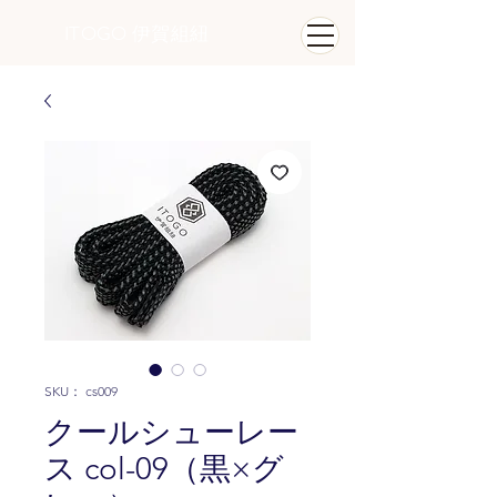
ITOGO
​ 伊賀組紐
SKU： cs009
クールシューレー
ス col-09（黒×グ