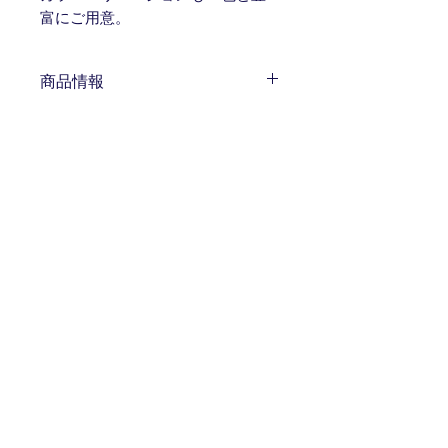
富にご用意。
商品情報
サイズ：110cm、120cm、130cm 幅：
返品・返金ポリシー
約6mm
※製造上の都合で数ミリの誤差が発生
お客様のご都合による返品、交換はお
します。
商品の配送について
受けしておりません。予めご了承くだ
素材：ポリエステル 100%
さい。商品に不備がある場合はお届け
生産国：日本製
送料：無料
後7日以内に発送元またはメーカーま
注意点：手作りのためサイズに若干の
発送の目安：ご注文後1週間程度
でご連絡ください。
個体差があります。 乳幼児の手の届
かないところにて保管してください。
ITOGO
​ 伊賀組紐
〒518-0847 三重県伊賀市上野鉄砲町2398-2
Tell.
0595-21-3911